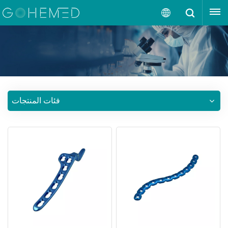
إقتبس
العربية
English
русский
فئات المنتجات
español
português
العربية