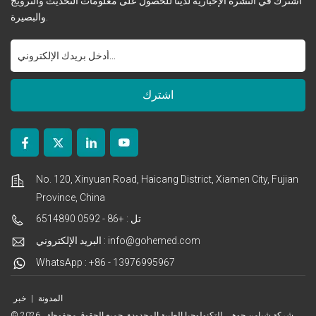
اشترك في النشرة الإخبارية لدينا للحصول على معلومات التحديث والترويج
والبصيرة.
No. 120, Xinyuan Road, Haicang District, Xiamen City, Fujian
Province, China
تل : +86 - 0592 6514890
البريد الإلكتروني : info@gohemed.com
WhatsApp : +86 - 13976995967
المدونة
|
خبر
© 2026 شركة شيامن جوهي للتكنولوجيا الطبية المحدودة. جميع الحقوق محفوظة .