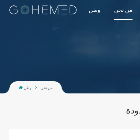
من نحن
وطن
من نحن
وطن
ودة