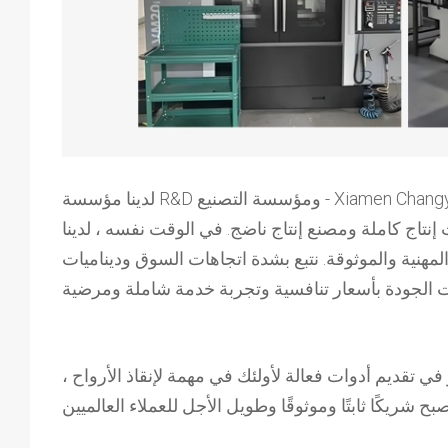
لدينا مؤسسة R&D ومؤسسة التصنيع - Xiamen Changying Medical Technology Co. ، Ltd. ، التي تم تأسيسها في عام 2018 ، وهي شركة متخصصة في البحث
 إنتاج كاملة ومصنع إنتاج ناضج.
في الوقت نفسه ، لدينا
مهنية والموثوقة. نتبع بشدة اتجاهات السوق وديناميات
في تقديم أدوات فعالة لأولئك في مهمة لإنقاذ الأرواح ،