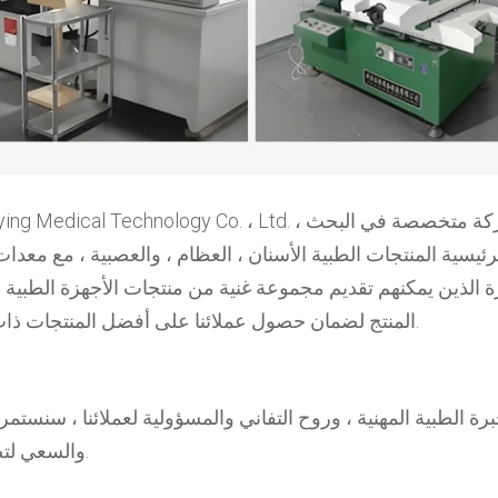
رئيسية المنتجات الطبية الأسنان ، العظام ، والعصبية ، مع معدات
 الذين يمكنهم تقديم مجموعة غنية من منتجات الأجهزة الطبية ال
المنتج لضمان حصول عملائنا على أفضل المنتجات ذات الجودة بأسعار تنافسية وتجربة خدمة شاملة ومرضية.
ة الطبية المهنية ، وروح التفاني والمسؤولية لعملائنا ، سنستمر 
والسعي لتصبح شريكًا ثابتًا وموثوقًا وطويل الأجل للعملاء العالميين.