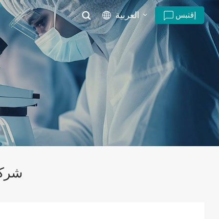
العربية
إقتبس
English
русский
español
português
العربية
شركة