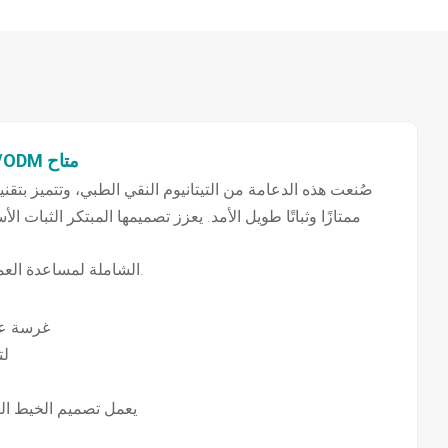
غرسات أسنان TSII SA - غرسات تيتانيوم عالية الجودة | تخصيص OEM/ODM متاح
ممتازًا وثباتًا طويل الأمد. يعزز تصميمها المبتكر الثبات
نحن نقدم أيضًا خدمات OEM وODM الشاملة لمساعدة العملاء على بناء خطوط زرع مخصصة ومتميزة.
- غرسة ع
- تصم
- يعمل تصميم الخيط 