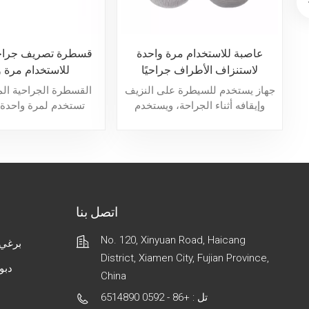
عاصبة للاستخدام مرة واحدة
قسطرة تصريف جراح
ر
لاستنزاف الأطراف جراحيًا
للاستخدام مرة و
جهاز يستخدم للسيطرة على النزيف
القسطرة الجراحية الم
وإيقافه أثناء الجراحة، ويستخدم
تستخدم لمرة واحدة 
بشكل رئيسي في السيطرة على
مساعد جراحي يستخدم 
النزيف وإصلاح الجروح في العمليات
الأول لتصريف سوائل ال
الجراحية ورعاية الصدمات.
والحطام أثناء العمليات 
العلاج.
اتصل بنا
No. 120, Xinyuan Road, Haicang
برغي 
District, Xiamen City, Fujian Province,
دبو
China
تل : +86 - 0592 6514890