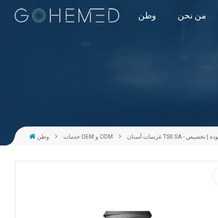
من نحن
وطن
خدمات OEM و ODM
وطن