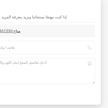
إذا كنت مهتمًا بمنتجاتنا وتريد معرفة المزيد من التفاصيل، فيرجى ترك رسالة هنا، وسنقوم بالرد عليك في أقرب وقت ممكن.
غرسات أسنان TSII SA - غرسات تيتانيوم عالية الجودة | تخصيص OEM/ODM متاح