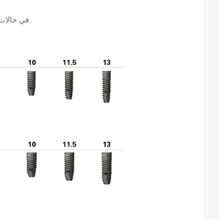
- في حالات السن المفرد في المنطقة الخلفية ينصح بزراعة غرسة بقطر أكبر من 4.5 ملم.