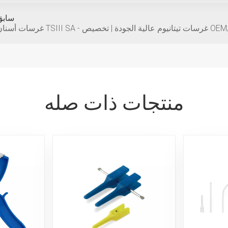
سابق
منتجات ذات صله