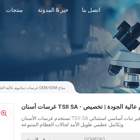
اتصل بنا
خبر & المدونة
منتجات
غرسات أسنان TSII SA - غرسات تيتانيوم عالية الجودة | تخصيص OEM/ODM متاح
تستخدم غرسات الأسنان TSII SA التيتانيوم النقي عالي الدقة والمعالجة السطحية المبتكرة لتوفير ثبات أساسي استثنائي
وتكامل عظمي طويل الأمد لحالات العظام المتنوعة.
GOHE061
رقم الصنف :