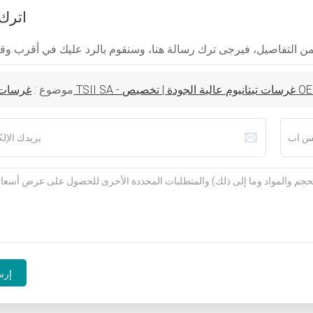
اترك
موضوع :
إرس