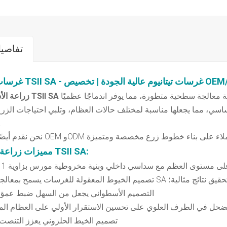
تفاصيل
صُنعت هذه الدعامة من التيتانيوم النقي الطبي، وتتميز بتقنية معالجة سطحية متطورة، مما يوفر اندماجًا عظميًا
زراعة الأسنان في TSII SA
 الأساسي، مما يجعلها مناسبة لمختلف حالات العظام، وتلبي احتياجات الزر
والم
:
مميزات زراعة الأسنان TSII SA
لى مستوى العظم مع سداسي داخلي وبنية مخروطية مورس بزاوية 11 درجة؛
يم الخيوط المعقولة للغرسات يسمح بمعالجة سطح SA لتحقيق نتائج مثالية؛
- التصميم الأسطواني يجعل من السهل ضبط عمق 
الضحل في الطرف العلوي على تحسين الاستقرار الأولي على العظام الم
- تصميم الخيط الحلزوني يعزز التنصت 