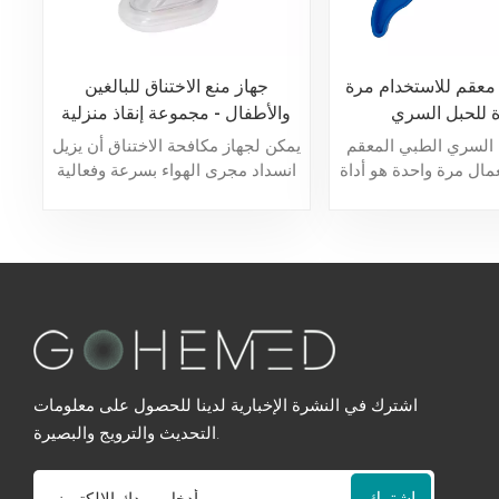
عقم للاستخدام مرة
جهاز منع الاختناق للبالغين
 للحبل السري
والأطفال - مجموعة إنقاذ منزلية
من الاختناق معتمدة من الاتحاد
السري الطبي المعقم
يمكن لجهاز مكافحة الاختناق أن يزيل
الأوروبي
عمال مرة واحدة هو أداة
انسداد مجرى الهواء بسرعة وفعالية
خدام مرة واحدة مصممة
عندما يكون المريض المختنق غير
السري للأطفال حديثي
قادر على التنفس، وبالتالي إنقاذ
 يضمن السلامة والنظافة
حياة المريض المختنق.
اشترك في النشرة الإخبارية لدينا للحصول على معلومات
التحديث والترويج والبصيرة.