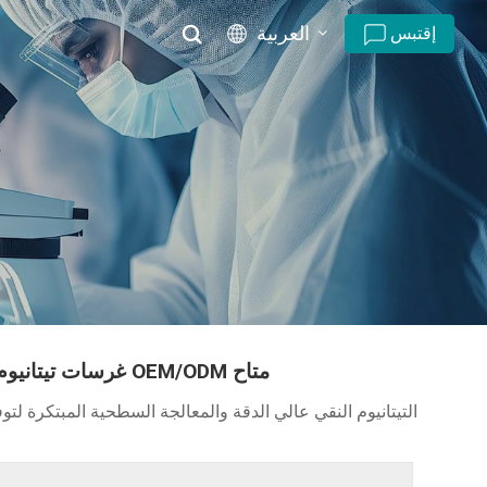
العربية
إقتبس
English
русский
español
português
العربية
غرسات أسنان TSII SA - غرسات تيتانيوم عالية الجودة | تخصيص OEM/ODM متاح