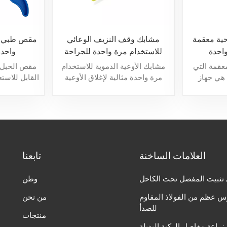
ية معقمة
مشابك وقف النزيف الوعائي
مقص طبي م
احدة
للاستخدام مرة واحدة للجراحة
واحدة
عقمة التي
مشابك الأوعية الدموية للاستخدام
مقص الحبل 
هي جهاز
مرة واحدة مثالية لإغلاق الأوعية
القابل للاست
في المقام
الدموية مؤقتًا أثناء العمليات
معقمة للاست
أنسجة والدم
الجراحية. فهي توفر للجراحين طريقة
لقطع الحبل 
الجراحية أو
موثوقة لإيقاف تدفق الدم عند
الولادة، مما
الحاجة.
طوال العملية.
العلامات الساخنة
تابعنا
تثبيت المفصل تحت الكاحل
وطن
س عظم من الفولاذ المقاوم
من نحن
للصدأ
منتجات
زراعة مفاصل الركبة البديلة