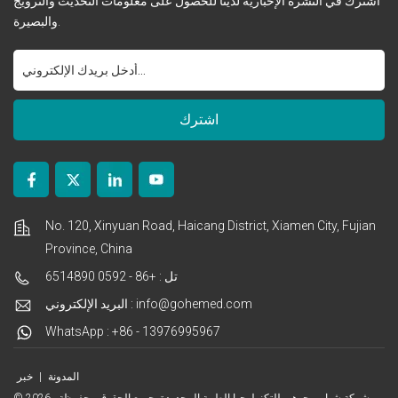
اشترك في النشرة الإخبارية لدينا للحصول على معلومات التحديث والترويج
والبصيرة.
No. 120, Xinyuan Road, Haicang District, Xiamen City, Fujian
Province, China
تل : +86 - 0592 6514890
البريد الإلكتروني : info@gohemed.com
WhatsApp : +86 - 13976995967
المدونة
|
خبر
© 2026 شركة شيامن جوهي للتكنولوجيا الطبية المحدودة. جميع الحقوق محفوظة .