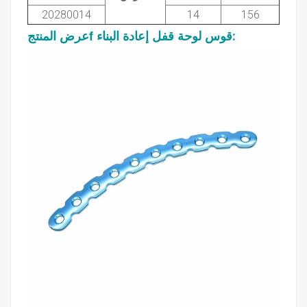
20280014
14
156
قوس
لوحة قفل إعادة البناء
f
عرض المنتج
: