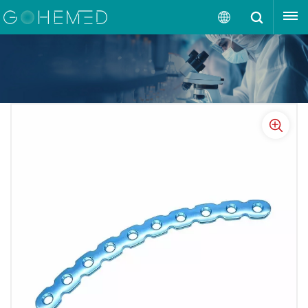
إقتبس
العربية
English
русский
español
português
العربية