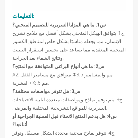
:
التعليمات
س1: ما هي المزايا السريرية للتصميم المنحني؟
ج1: يتوافق الهيكل المنحني بشكل أفضل مع ملامح تشريح
الإنسان، مما يجعله مناسبًا بشكل خاص لمناطق الكسور
المنحنية المعقدة، مما يساعد على تحسين استقرار التثبيت
ونتائج الشفاء بعد الجراحة.
س2: ما هي أنواع البراغي المتوافقة مع المنتج؟
A2: متوافق مع مسامير القفل Φ3.5 مم والمسامير
القشرية Φ3.5 مم.
س3: هل تتوفر مواصفات مختلفة؟
ج3: يتم توفير نماذج ومواصفات متعددة لتلبية الاحتياجات
السريرية للمواقع التشريحية المختلفة والمرضى.
س4: هل يدعم المنتج الانحناء قبل العملية الجراحية أو
أثناءها؟
ج4: تتوفر نماذج منحنية محددة الشكل مسبقًا، وتوفر