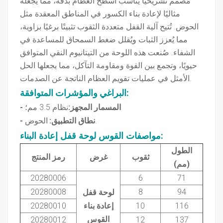
مُصمم تشريحيًا يُناسب أسطح العظام بدقة، مما يجعله
مثاليًا لإعادة بناء الكسور في المناطق المعقدة مثل
الحوض. تُتيح آلية القفل متعددة الثقوب تثبيتًا برغيًا بزاوية،
مما يُعزز الثبات ويُقلل ضغط السمحاق للمساعدة في
الشفاء. صُنعت هذه اللوحة من التيتانيوم النقي المتوافق
حيويًا، وتجمع بين القوة ومقاومة التآكل، مما يجعلها الحل
الأمثل في عمليات تقويم العظام الناتجة عن الصدمات.
:
البراغي والمؤشرات المتوافقة
- المسمار المجهز:
نظام 3.5 مم؛
الحوض.
- نطاق التطبيق:
مواصفات القوس
لوحة قفل إعادة البناء
:
الطول
ثقوب
غرض
رمز المنتج
(مم)
20280006
6
71
20280008
8
94
لوحة قفل
116
10
إعادة بناء
20280010
القوس
20280012
12
137