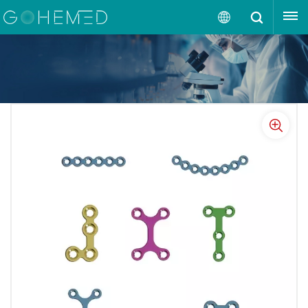
إقتبس
العربية
English
русский
español
português
العربية