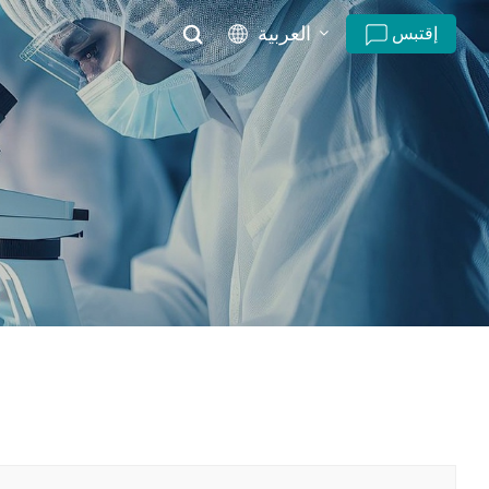
العربية
إقتبس
English
русский
español
português
العربية