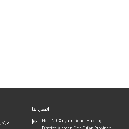
اتصل بنا
No. 120, Xinyuan Road, Haicang
برغي 
District, Xiamen City, Fujian Province,