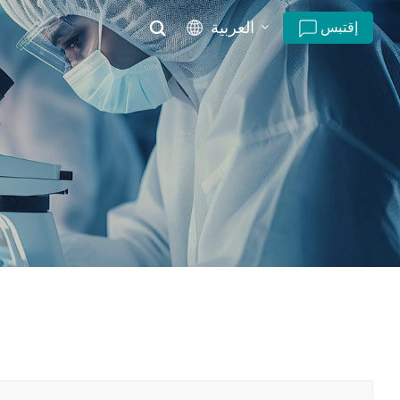
العربية
إقتبس
English
русский
español
português
العربية