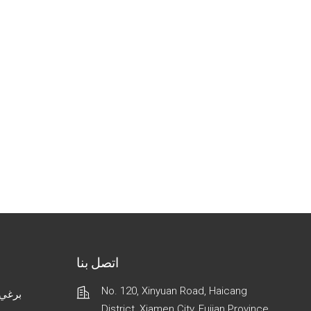
اتصل بنا
No. 120, Xinyuan Road, Haicang
برغي 
District, Xiamen City, Fujian Province,