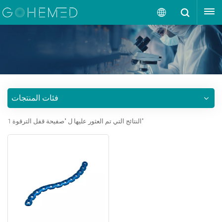
إقتبس
العربية
English
русский
فئات المنتجات
español
1 النتائج التي تم العثور عليها ل "صفيحة قفل الترقوة"
português
العربية