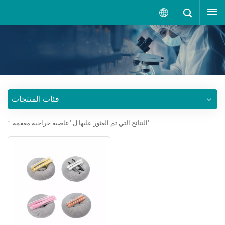
إقتبس
العربية
English
русский
فئات المنتجات
español
1 النتائج التي تم العثور عليها ل "عاصبة جراحية معقمة"
português
العربية