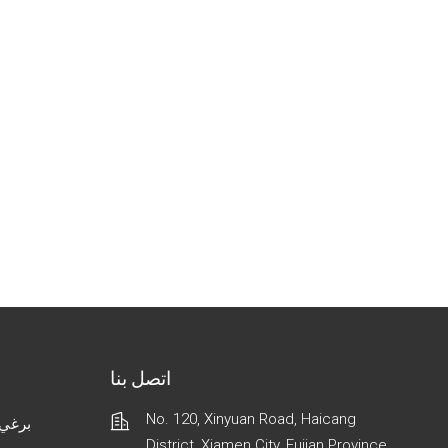
اتصل بنا
No. 120, Xinyuan Road, Haicang
برغي 
District, Xiamen City, Fujian Province,