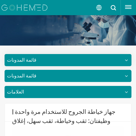
إقتبس
العربية
English
русский
قائمة المدونات
español
قائمة المدونات
português
العربية
العلامات
جهاز خياطة الجروح للاستخدام مرة واحدة |
وظيفتان: ثقب وخياطة، ثقب سهل، إغلاق
مثالي