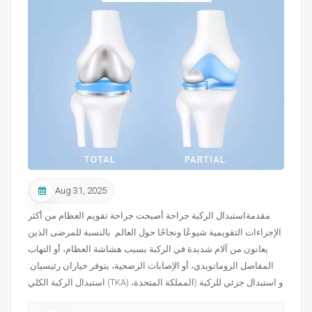
Aug 31, 2025
مقدمةاستبدال الركبة جراحة أصبحت جراحة تقويم العظام من أكثر
الإجراءات التقويمية شيوعًا ونجاحًا حول العالم. بالنسبة للمرضى الذين
يعانون من آلام شديدة في الركبة بسبب هشاشة العظام، أو التهاب
المفاصل الروماتويدي، أو الإصابات الرضحية، يتوفر خياران رئيسيان:
استبدال الركبة الكلي (TKA) و استبدال جزئي للركبة (المملكة المتحدة،
وتسمى أيضًا استبدال مفصل الركبة أحادي المقصورة).على الرغم من