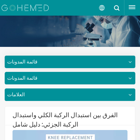
إقتبس
العربية
English
русский
قائمة المدونات
español
قائمة المدونات
português
العربية
العلامات
الفرق بين استبدال الركبة الكلي واستبدال
الركبة الجزئي: دليل شامل