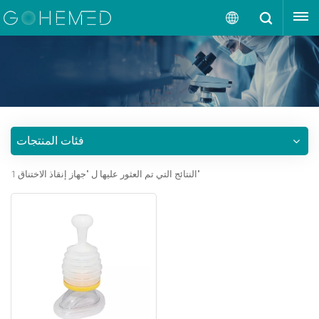
إقتبس
العربية
English
русский
فئات المنتجات
español
1 النتائج التي تم العثور عليها ل "جهاز إنقاذ الاختناق"
português
العربية