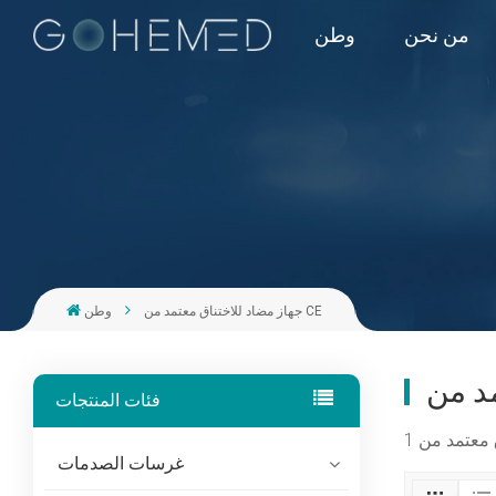
من نحن
وطن
جهاز مضاد للاختناق معتمد من CE
وطن
فئات المنتجات
غرسات الصدمات