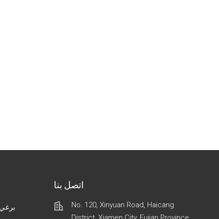
اتصل بنا
No. 120, Xinyuan Road, Haicang
برغي 
District, Xiamen City, Fujian Province,