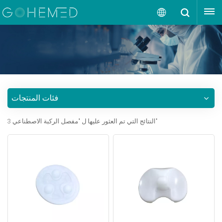
إقتبس
العربية
English
русский
فئات المنتجات
español
3 النتائج التي تم العثور عليها ل "مفصل الركبة الاصطناعي"
português
العربية