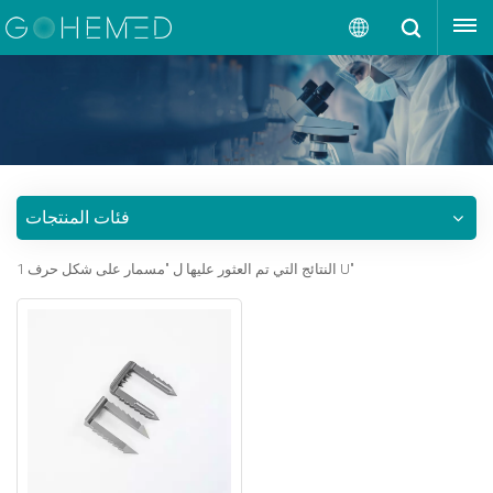
إقتبس
العربية
English
русский
فئات المنتجات
español
1 النتائج التي تم العثور عليها ل "مسمار على شكل حرف U"
português
العربية