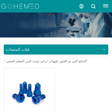
إقتبس
العربية
English
русский
فئات المنتجات
español
1 النتائج التي تم العثور عليها ل "برغي تثبيت كسر العظم العقبي"
português
العربية