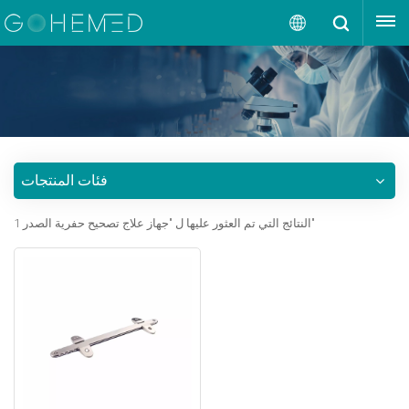
إقتبس
العربية
English
русский
فئات المنتجات
español
1 النتائج التي تم العثور عليها ل "جهاز علاج تصحيح حفرية الصدر"
português
العربية