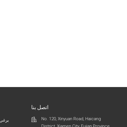
اتصل بنا
No. 120, Xinyuan Road, Haicang
برغي 
District, Xiamen City, Fujian Province,