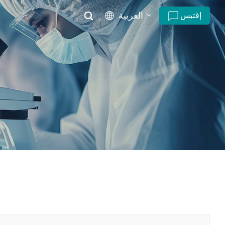
العربية
إقتبس
English
русский
español
português
العربية