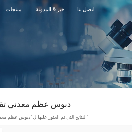
اتصل بنا
خبر & المدونة
منتجات
دبوس عظم معدني تق
1 النتائج التي تم العثور عليها ل "دبوس عظم معدني تقويمي"