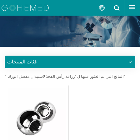
إقتبس
العربية
English
русский
فئات المنتجات
español
1 النتائج التي تم العثور عليها ل "زراعة رأس الفخذ لاستبدال مفصل الورك"
português
العربية