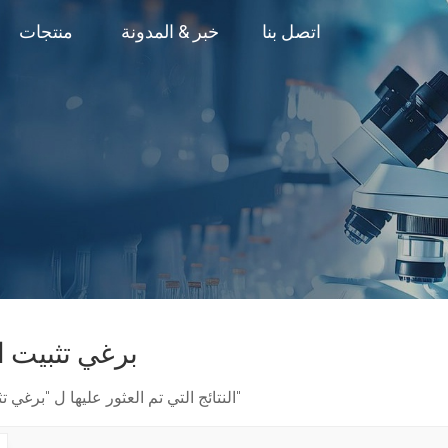
اتصل بنا
خبر & المدونة
منتجات
برغي تثبيت 
1 النتائج التي تم العثور عليها ل "برغي تثبيت الورك"