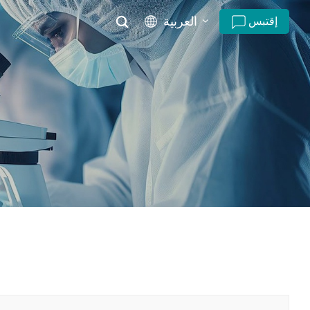
العربية
إقتبس
English
русский
español
português
العربية