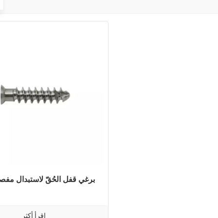
برغي قفل الحُقّ لاستبدال مفص
اقرأ أكثر