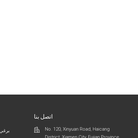
اتصل بنا
No. 120, Xinyuan Road, Haicang
برغي 
District, Xiamen City, Fujian Province,