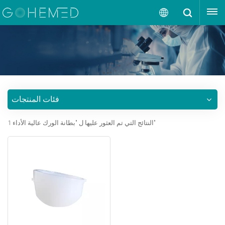
إقتبس
العربية
English
русский
فئات المنتجات
español
1 النتائج التي تم العثور عليها ل "بطانة الورك عالية الأداء"
português
العربية