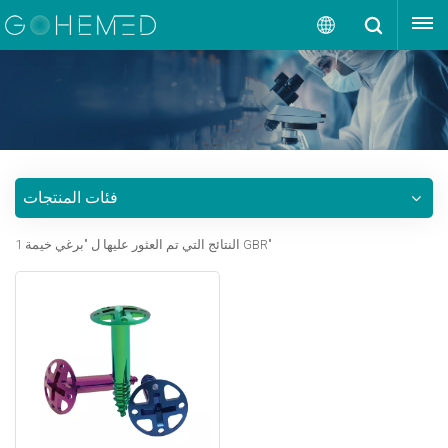
إقتبس
العربية
English
русский
فئات المنتجات
español
1 النتائج التي تم العثور عليها ل "برغي خيمة GBR"
português
العربية