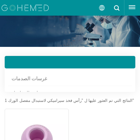
إقتبس
العربية
English
русский
فئات المنتجات
español
1 النتائج التي تم العثور عليها ل "رأس فخذ سيراميكي لاستبدال مفصل الورك"
português
العربية