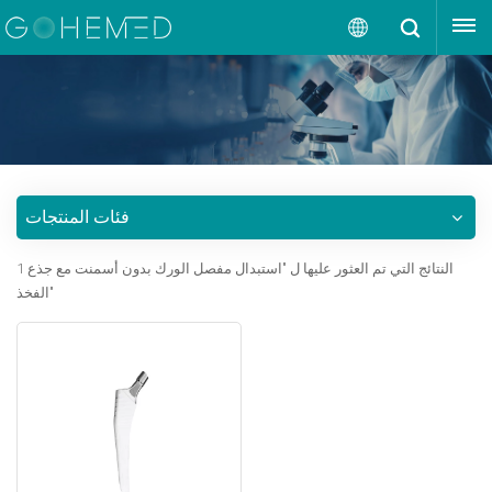
إقتبس
العربية
English
русский
فئات المنتجات
español
1 النتائج التي تم العثور عليها ل "استبدال مفصل الورك بدون أسمنت مع جذع
português
الفخذ"
العربية