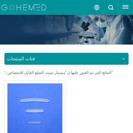
إقتبس
العربية
English
русский
فئات المنتجات
español
1 النتائج التي تم العثور عليها ل "مسمار تثبيت الضلع القابل للامتصاص"
português
العربية